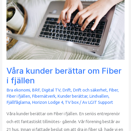
berättar
om
Fiber
i
fjällen
Våra kunder berättar om Fiber
i fjällen
Bra ekonomi
,
BRF
,
Digital TV
,
Drift
,
Drift och säkerhet
,
Fiber
,
Fiber i fjällen
,
Fibernätverk
,
Kunder berättar
,
Lindvallen,
Fjällfåglarna, Horizon Lodge 4
,
TV box
/ Av
LGIT Support
Våra kunder berättar om Fiber i fjällen. En seriös entreprenör
och ett fantastiskt tillmötes- gående. Vår förening består av
21 hus. Innan vi fattade beslut om att dra in fiber så hade vi en