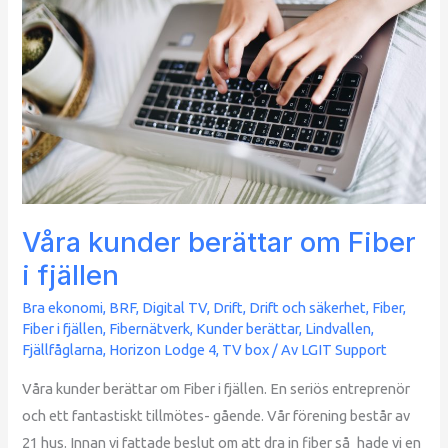
berättar
om
Fiber
i
fjällen
Våra kunder berättar om Fiber
i fjällen
Bra ekonomi
,
BRF
,
Digital TV
,
Drift
,
Drift och säkerhet
,
Fiber
,
Fiber i fjällen
,
Fibernätverk
,
Kunder berättar
,
Lindvallen,
Fjällfåglarna, Horizon Lodge 4
,
TV box
/ Av
LGIT Support
Våra kunder berättar om Fiber i fjällen. En seriös entreprenör
och ett fantastiskt tillmötes- gående. Vår förening består av
21 hus. Innan vi fattade beslut om att dra in fiber så hade vi en