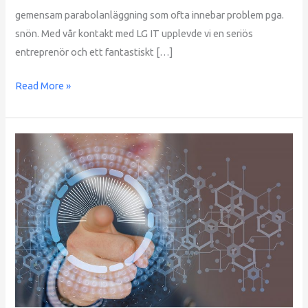
gemensam parabolanläggning som ofta innebar problem pga.
snön. Med vår kontakt med LG IT upplevde vi en seriös
entreprenör och ett fantastiskt […]
Read More »
Bra
koncept
och
utmärkt
kvalitet